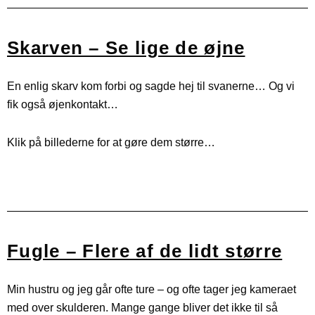
Skarven – Se lige de øjne
En enlig skarv kom forbi og sagde hej til svanerne… Og vi
fik også øjenkontakt…
Klik på billederne for at gøre dem større…
Skarven sidder på en platform, da to unge svaner
Skarven står oprejst på platformen i Birkerød Sø
Skarven løfter vingerne og kigger direkte mod
Et skarpt nærbillede af en skarv ved Birkerød Sø.
En skarv tørrer vingerne på en træbro i Birkerød
kameraet ved Birkerød Sø. Et markant fugleportræt
sejler forbi på Birkerød Sø. Et stille møde mellem
og kigger direkte mod kameraet. Et blikfang i hel
Den ser direkte mod kameraet med et vågent blik.
Sø. Den ser direkte mod kameraet.
en kold vinterdag.
figur.
arter.
Fugle – Flere af de lidt større
Min hustru og jeg går ofte ture – og ofte tager jeg kameraet
med over skulderen. Mange gange bliver det ikke til så