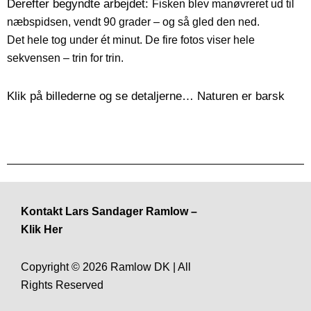
Derefter begyndte arbejdet:
Fisken blev manøvreret ud til
næbspidsen, vendt 90 grader – og så gled den ned.
Det hele tog under ét minut. De fire fotos viser hele
sekvensen – trin for trin.
Klik på billederne og se detaljerne… Naturen er barsk
Fiskehejren med en aborre. Middagen er på vej til
Hejren har manøvreret aborren ud til spidsen af
Et skud, et stik, et bytte. Naturen er barsk. Den
Hejren har nu godt fat i aborren, der sidder
næbbet – næste skridt: fisken skal vendes
fastklemt mellem overnæb og undernæb.
aborre ved nok godt, at den er færdig.
at glide ned...
Kontakt Lars Sandager Ramlow –
Klik Her
Copyright © 2026 Ramlow DK | All
Rights Reserved