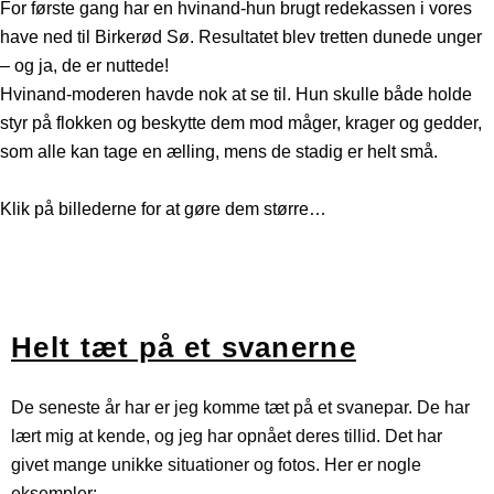
For første gang har en hvinand-hun brugt redekassen i vores
have ned til Birkerød Sø. Resultatet blev tretten dunede unger
– og ja, de er nuttede!
Hvinand-moderen havde nok at se til. Hun skulle både holde
styr på flokken og beskytte dem mod måger, krager og gedder,
som alle kan tage en ælling, mens de stadig er helt små.
Klik på billederne for at gøre dem større…
De blege øjne hos hvinand-hunnen holder skarpt øje med
En-to-tre…tretten. Alle unger er med, og hvinand-mor
Et styk dunbold. Ællingerne fra en hvinand er noget af det
Nogle ællinger ser søde ud – andre stirrer direkte på dig.
Hvinand–moderens blik er vågent, mens ungen tager livet
Nogen får et lift – andre må klare sig selv. Hvinand-mor
Hvor nuttede er de lige... Hvinand-kuldet er trukket op på
De små hvinand ællinger er tumlet op på land for at hvile
omgivelserne, mens den ene af 13 ællinger er kravlet op på
holder skarpt opsyn med flokken og med måger, krager og
mest nuttede med de hvide kinder og korte næb.
Denne hvinand-unge gør begge dele.
lidt mere afslappet.
holder sammen på det hele.
land for lige at hvile svømmefødderne
sig og lige rense dunene.
hendes ryg.
andre farer.
Helt tæt på et svanerne
De seneste år har er jeg komme tæt på et svanepar. De har
lært mig at kende, og jeg har opnået deres tillid. Det har
givet mange unikke situationer og fotos. Her er nogle
eksempler: