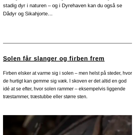
stadig dyr i naturen – og i Dyrehaven kan du også se
Dådyr og Sikahjorte…
En hun-kronhjort i Dyrehaven strækker halsen for
Frontal kontakt - En fuldvoksen kronhjort i
En kronhjort i Dyrehaven står med løftet hoved og
Kronhjort med imponerende opsats græsser i
Majestætisk kronhjort i fuld figur. Et typisk
Dyrehaven – fanget i det øjeblik, hvor dyrets blik
at nå de nederste blade på skovbrynets
fuldt gevir – klar til at dominere i brunsttiden.
efterårsmotiv fra Dyrehaven.
efterårssolen i Dyrehaven.
lavthængende grene.
møder fotografens.
Solen får slanger og firben frem
Firben elsker at varme sig i solen – men helst på steder, hvor
de hurtigt kan gemme sig væk. I skoven er det altid en god
idé at se efter, hvor solen rammer – eksempelvis liggende
træstammer, træstubbe eller større sten.