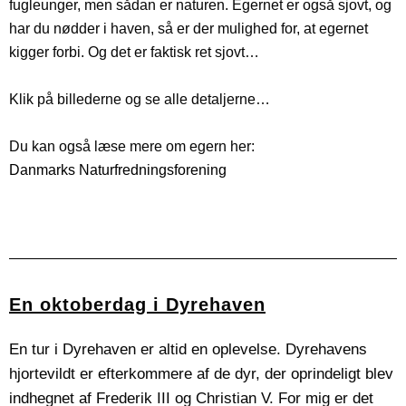
fugleunger, men sådan er naturen. Egernet er også sjovt, og
har du nødder i haven, så er der mulighed for, at egernet
kigger forbi. Og det er faktisk ret sjovt…
Klik på billederne og se alle detaljerne…
Du kan også læse mere om egern her:
Danmarks Naturfredningsforening
I see you... Egernet holder til både i skov og haver -
En lille godbid i solens stråler - Livet er godt for det
Egernet og anden kigger hinanden an. Showdown
Jeg er ikke en struds - men måske har jeg gemt en
En bøn fra græsset… Poterne er foldet og blikkket
Ansigt til ansigt... Egern og anden - hvem blinker
Når man stikker hovedet frem - risikerer man at...
Dette egern var bestemt ikke sky... Det kravlede
Når det klør, så klør det. Dette gælder også for
Everybody was Kung-Fu fighting
Jeg er da ret sød - ikk
egern, selvom det er lige midt i frokosten.
rettet mod valnøddehimlen.
direkte mod fotografen
og det er ikke altid sky.
- hvem er kylling
lille, søde egern
nød her
KLIK
først
En oktoberdag i Dyrehaven
En tur i Dyrehaven er altid en oplevelse. Dyrehavens
hjortevildt er efterkommere af de dyr, der oprindeligt blev
indhegnet af Frederik III og Christian V. For mig er det